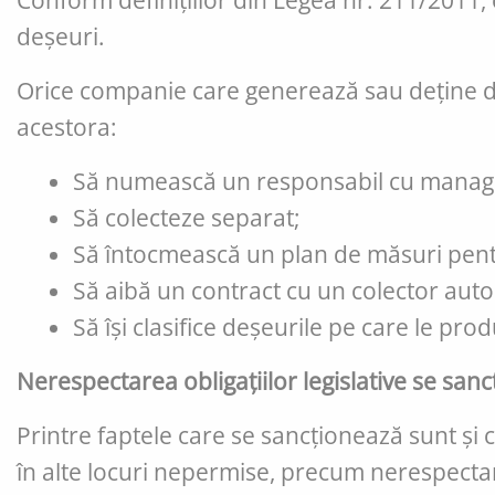
Conform definițiilor din Legea nr. 211/2011,
deșeuri.
Orice companie care generează sau deține 
acestora:
Să numească un responsabil cu manageme
Să colecteze separat;
Să întocmească un plan de măsuri pentru
Să aibă un contract cu un colector auto
Să își clasifice deșeurile pe care le pro
Nerespectarea obligațiilor legislative se sa
Printre faptele care se sancționează sunt și 
în alte locuri nepermise, precum nerespectar