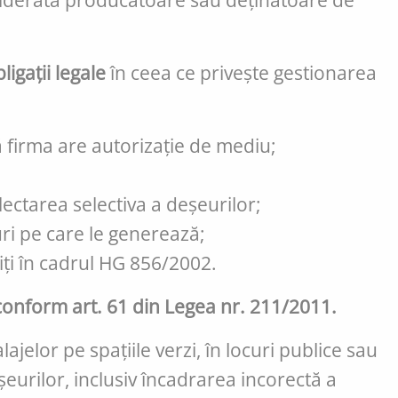
onsiderată producătoare sau deținătoare de
ligații legale
în ceea ce privește gestionarea
 firma are autorizație de mediu;
ectarea selectiva a deșeurilor;
uri pe care le generează;
siți în cadrul HG 856/2002.
 conform art. 61 din Legea nr. 211/2011.
elor pe spațiile verzi, în locuri publice sau
eurilor, inclusiv încadrarea incorectă a