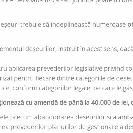
 orice persoană fizică sau juridică poate fi c
deșeuri trebuie să îndeplinească numeroase
ob
ntul deșeurilor, instruit în acest sens, dacă
 aplicarea prevederilor legislative privind col
rizat pentru fiecare dintre categoriile de deșe
duce, conform categoriilor legale, pe care le gă
ncționează cu amendă de până la 40.000 de lei,
cele precum abandonarea deșeurilor și a ambalaj
ea prevederilor planurilor de gestionare a deș